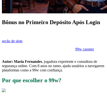
Bônus no Primeiro Depósito Após Login
Após o 99w login, deposite via PIX e ganhe 100% de bônus até
R$300. É pra novos usuários só, e rola em jogos como slots na
seção de slots
. Jogue responsável, galera!
E se quiser mais ação, vá pro cassino ao vivo na
99w cassino
. (Essa
parte é da pesada, com dealers reais!)
Autor: Maria Fernandes
, jogadora experiente e consultora de
segurança online. Com 8 anos no ramo, ajuda usuários a navegarem
plataformas como a 99w com confiança.
Por que escolher o 99w?
Plataforma Segura