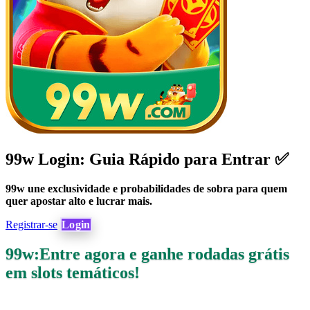
99w Login: Guia Rápido para Entrar ✅
99w une exclusividade e probabilidades de sobra para quem
quer apostar alto e lucrar mais.
Registrar-se
Login
99w:Entre agora e ganhe rodadas grátis
em slots temáticos!
E aí, apostador? Tá pronto pra mergulhar no mundo da 99w bet