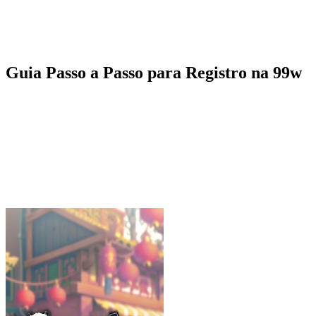
login? Aqui vai um guia direto ao ponto pra você se cadastrar e
logar sem dor de cabeça. Lembra que a 99w é uma plataforma top,
mas o primeiro passo é criar sua conta direito (senão, vai dar erro
bobo).
Guia Passo a Passo para Registro na 99w
Primeiro, acesse o site e clique em "Registrar". Preencha nome,
email e senha forte (use maiúsculas e números, tipo SenhaForte123).
Confirme sua idade – tem que ter 18 anos ou mais, né? Depois,
verifique o email clicando no link enviado. Se não chegar, cheque a
caixa de spam (acontece muito com Gmail).
Erro comum: senha errada. Solução? Clique em "Esqueci Senha" e
reset. Fácil, hein?